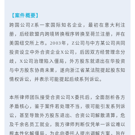
【案件概要】
跨国公司Z系一家国际知名企业，最初在意大利注
册，后经欧盟内跨境转换程序转换至荷兰注册，并在
美国纽交所上市。2003年，Z公司与中方某公司共同
投资设立中外合资企业X公司，后因双方经营理念分
歧，X公司治理陷入僵局，外方股东就退出在华投资
与中方股东协商未果，遂向浙江省某法院提起
股东知
情权
诉讼，并表示可能提起后续系列诉讼。
本所律师团队接受合资公司X委托后，全面剖析各方
矛盾核心，鉴于案件若处理不当，很可能引发系列诉
讼，甚至导致外方股东退出、合资公司解散清算，危
及千余名员工就业，我方律师判断仅凭单一诉讼难以
根本性化解僵局，为此向委托人提出调解方案，旨在