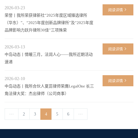
2026-03-23
阅读详情
荣誉丨我所荣获律新社“2025年度区域臻选律所
（华东）”、“2025年度创新品牌律所”及“2025年度
品牌影响力跃升律所30佳”三项殊荣
2026-03-13
阅读详情
中岛动态丨情暖三月，法润人心——我所近期活动
速递
2026-02-10
阅读详情
中岛动态丨我所合伙人夏蕊律师荣膺LegalOne 长三
角法律大奖：杰出律师（公司商事）
···
2
3
4
5
6
···